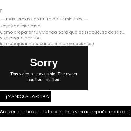
— masterclass gratuita de 12 minutos —
Joyas del Mercado
Cómo preparar tu vivienda para que destaque, se desee...
y se pague por MÁS
(sin rebajas innecesarias ni improvisaciones)
¡ MANOS A LA OBRA !
Si quieres la hoja de ruta completa y mi acompañamiento pa