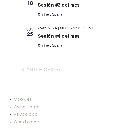
18
Sesión #3 del mes
Online
, Spain
25/05/2026 | 08:00
-
17:00
CEST
LUN
25
Sesión #4 del mes
Online
, Spain
EVENTOS
ANTERIOR(ES)
Cookies
Aviso Legal
Privacidad
Condiciones