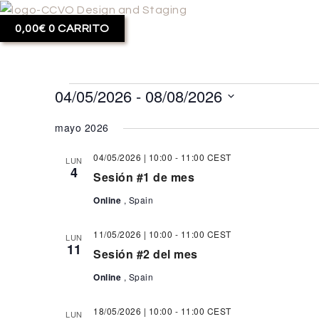
Ir
al
0,00
€
0
CARRITO
contenido
04/05/2026
 - 
08/08/2026
Eventos
Seleccionar
mayo 2026
fecha.
04/05/2026 | 10:00
-
11:00
CEST
LUN
4
Sesión #1 de mes
Online
, Spain
11/05/2026 | 10:00
-
11:00
CEST
LUN
11
Sesión #2 del mes
Online
, Spain
18/05/2026 | 10:00
-
11:00
CEST
LUN